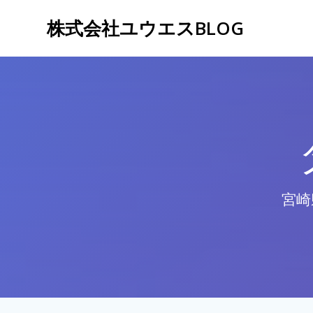
コ
株式会社ユウエスBLOG
ン
テ
ン
ツ
へ
ス
キ
ッ
プ
宮崎