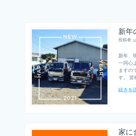
新年
投稿者:
u
新年、
一同心
ますの
す。 皆
続きを
家に