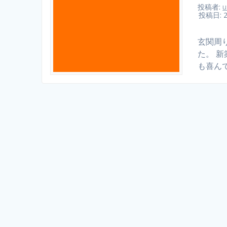
投稿者:
u
投稿日: 
玄関周
た。 
も喜ん