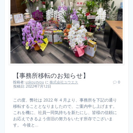
【事務所移転のお知らせ】
投稿者:
uskougyou
に
株式会社ユウエス
0
投稿日: 2022年7月12日
この度、弊社は 2022 年 4 月より、事務所を下記の通り
移転することとなりましたので、ご案内申し上げます。
これを機に、社員一同気持ちを新たにし、皆様の信頼に
お応えできるよう倍旧の努力をいたす所存でございま
す。 今後と…