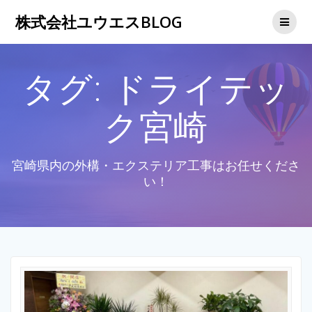
コ
株式会社ユウエスBLOG
ン
テ
ン
ツ
タグ:
ドライテッ
へ
ス
キ
ク宮崎
ッ
プ
宮崎県内の外構・エクステリア工事はお任せくださ
い！