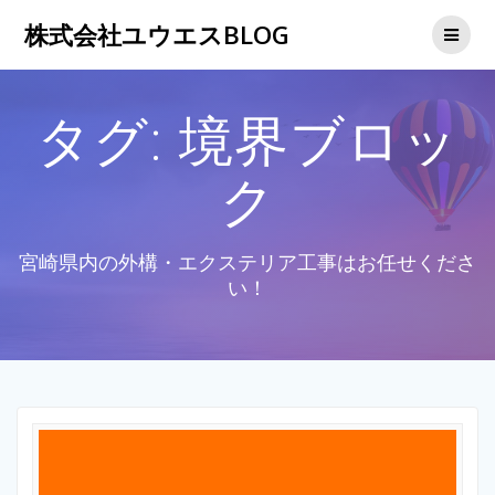
コ
株式会社ユウエスBLOG
ン
テ
ン
ツ
タグ:
境界ブロッ
へ
ス
キ
ク
ッ
プ
宮崎県内の外構・エクステリア工事はお任せくださ
い！